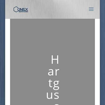
H
ar
tg
us