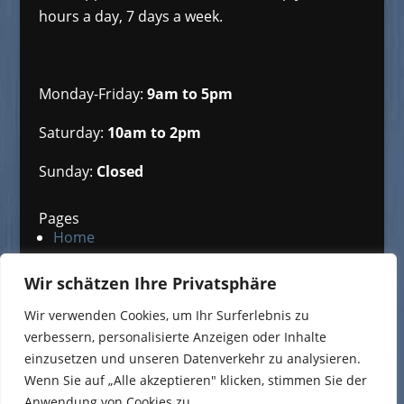
hours a day, 7 days a week.
Monday-Friday:
9am to 5pm
Saturday:
10am to 2pm
Sunday:
Closed
Pages
Home
About Us
Wir schätzen Ihre Privatsphäre
Portfolio
Blog
Wir verwenden Cookies, um Ihr Surferlebnis zu
Contact Us
verbessern, personalisierte Anzeigen oder Inhalte
einzusetzen und unseren Datenverkehr zu analysieren.
Wenn Sie auf „Alle akzeptieren" klicken, stimmen Sie der
Anwendung von Cookies zu.