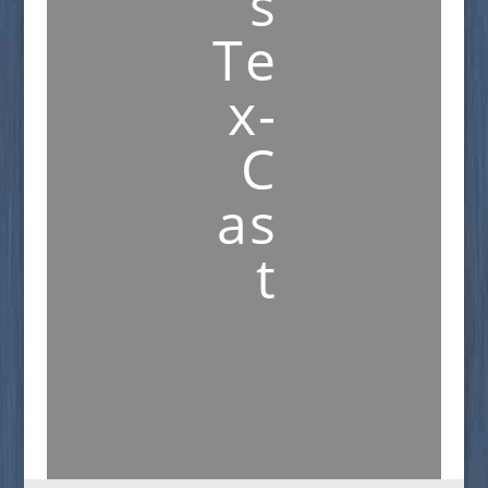
s
Te
x-
C
as
t