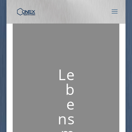
Le
b
e
ns