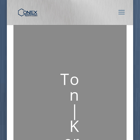
To
n
|
K