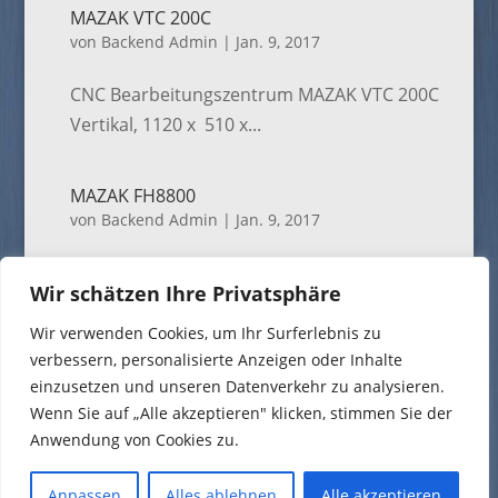
MAZAK VTC 200C
von
Backend Admin
|
Jan. 9, 2017
CNC Bearbeitungszentrum MAZAK VTC 200C
Vertikal, 1120 x 510 x...
MAZAK FH8800
von
Backend Admin
|
Jan. 9, 2017
CNC Bearbeitungszentrum MAZAK FH8800
Wir schätzen Ihre Privatsphäre
Horizontal, 4 Achsen, 1300 x 1100 x...
Wir verwenden Cookies, um Ihr Surferlebnis zu
verbessern, personalisierte Anzeigen oder Inhalte
einzusetzen und unseren Datenverkehr zu analysieren.
Wenn Sie auf „Alle akzeptieren" klicken, stimmen Sie der
Anwendung von Cookies zu.
Anpassen
Alles ablehnen
Alle akzeptieren